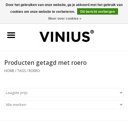
Door het gebruiken van onze website, ga je akkoord met het gebruik van
cookies om onze website te verbeteren.
Dit bericht verbergen
0 Artikelen - €0,00
Meer over cookies »
Home
Wijn per land
Wijn per kleur/soort
Producten getagd met roero
HOME
/
TAGS
/
ROERO
Geschenken
Wijnproeverij
Over Vinius
Wijnhuizen