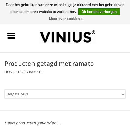
Door het gebruiken van onze website, ga je akkoord met het gebruik van
cookies om onze website te verbeteren.
Dit bericht verbergen
0 Artikelen - €0,00
Meer over cookies »
Home
Wijn per land
Wijn per kleur/soort
Producten getagd met ramato
HOME
/
TAGS
/
RAMATO
Geschenken
Wijnproeverij
Over Vinius
Geen producten gevonden!...
Wijnhuizen