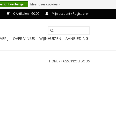
bericht verbergen
Meer over cookies »
0 Artikelen - €0,00
Mijn account / Registreren
VERIJ
OVER VINIUS
WIJNHUIZEN
AANBIEDING
HOME
/
TAGS
/
PROEFDOOS