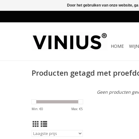
Door het gebruiken van onze website, ga
HOME
WIJ
Producten getagd met proefd
Geen producten gev
Min: €
0
Max: €
5