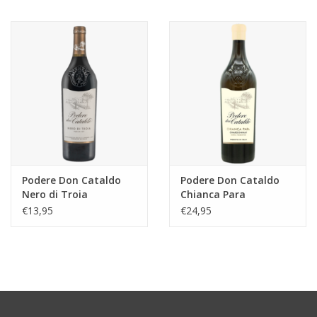
Aanbieding
Podere Don Cataldo
Podere Don Cataldo
Nero di Troia
Chianca Para
Chardonnay
€13,95
€24,95