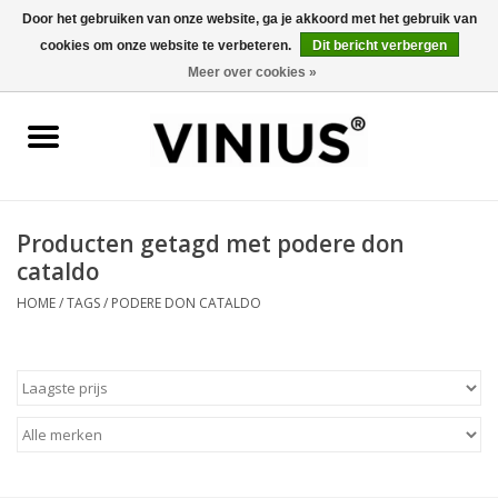
Door het gebruiken van onze website, ga je akkoord met het gebruik van
cookies om onze website te verbeteren.
Dit bericht verbergen
0 Artikelen - €0,00
Meer over cookies »
Home
Wijn per land
Wijn per kleur/soort
Producten getagd met podere don
cataldo
Geschenken
HOME
/
TAGS
/
PODERE DON CATALDO
Wijnproeverij
Over Vinius
Wijnhuizen