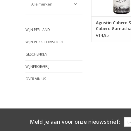
eikenvaten
TOEVOEGEN AAN WI
Agustin Cubero S
Cubero Garnacha
WIJN PER LAND
Vine 8 MS
€14,95
WIJN PER KLEUR/SOORT
GESCHENKEN
WIJNPROEVERIJ
OVER VINIUS
Meld je aan voor onze nieuwsbrief: