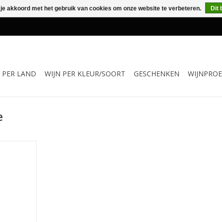
 je akkoord met het gebruik van cookies om onze website te verbeteren.
Dit 
N PER LAND
WIJN PER KLEUR/SOORT
GESCHENKEN
WIJNPROE
e
 van oude
zijn in de
t 1960. De
ats in rvs
wijn een
dergaan van
in Franse,
rikaanse