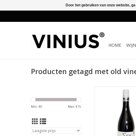
Door het gebruiken van onze website, ga
HOME
WIJ
Producten getagd met old vin
De Stylo is gemaakt
stokken die geplant 
jaren vanaf 1934 to
Min: €
0
Max: €
15
fermentatie vond pla
cuvées waarna de 
houtrijping heeft on
minimaal 8 maanden 
Hongaarse en Ame