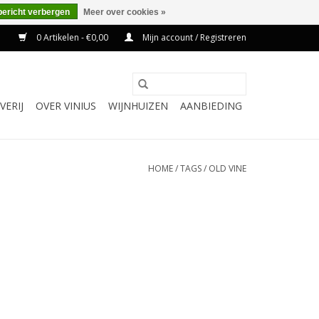
bericht verbergen
Meer over cookies »
0 Artikelen - €0,00
Mijn account / Registreren
VERIJ
OVER VINIUS
WIJNHUIZEN
AANBIEDING
HOME
/
TAGS
/
OLD VINE