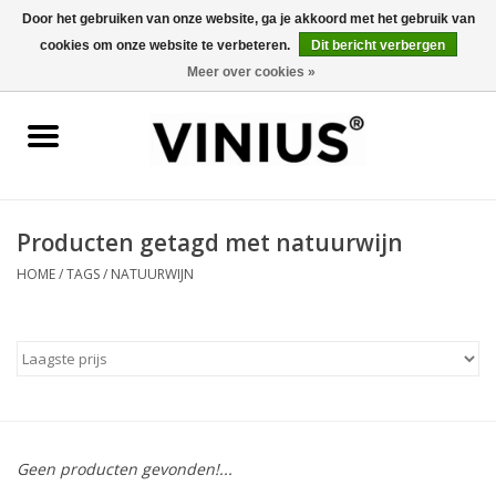
Door het gebruiken van onze website, ga je akkoord met het gebruik van
cookies om onze website te verbeteren.
Dit bericht verbergen
0 Artikelen - €0,00
Meer over cookies »
Home
Wijn per land
Wijn per kleur/soort
Producten getagd met natuurwijn
HOME
/
TAGS
/
NATUURWIJN
Geschenken
Wijnproeverij
Over Vinius
Geen producten gevonden!...
Wijnhuizen