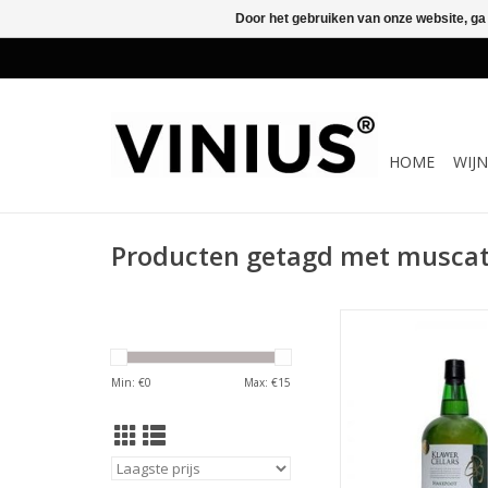
Door het gebruiken van onze website, ga
HOME
WIJ
Producten getagd met musca
Witte zoete wijn van
d'Alexandrië oftewe
uit Zuid-Afri
Min: €
0
Max: €
15
TOEVOEGEN AAN WI