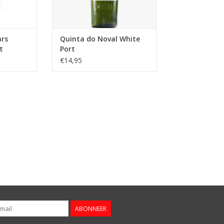
ars
Quinta do Noval White
t
Port
€14,95
ABONNEER