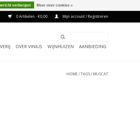
bericht verbergen
Meer over cookies »
0 Artikelen - €0,00
Mijn account / Registreren
VERIJ
OVER VINIUS
WIJNHUIZEN
AANBIEDING
HOME
/
TAGS
/
MUSCAT