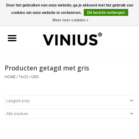
Door het gebruiken van onze website, ga je akkoord met het gebruik van
cookies om onze website te verbeteren.
Dit bericht verbergen
0 Artikelen - €0,00
Meer over cookies »
Home
Wijn per land
Wijn per kleur/soort
Producten getagd met gris
HOME
/
TAGS
/
GRIS
Geschenken
Wijnproeverij
Over Vinius
Wijnhuizen