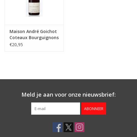
Maison André Goichot
Coteaux Bourguignons
Pinot Noir
€20,95
Meld je aan voor onze nieuwsbrief:
ABONNEER