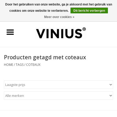
Door het gebruiken van onze website, ga je akkoord met het gebruik van
cookies om onze website te verbeteren.
Dit bericht verbergen
0 Artikelen - €0,00
Meer over cookies »
Home
Wijn per land
Wijn per kleur/soort
Producten getagd met coteaux
HOME
/
TAGS
/
COTEAUX
Geschenken
Wijnproeverij
Over Vinius
Wijnhuizen