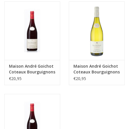
Aanbieding
Maison André Goichot
Maison André Goichot
Coteaux Bourguignons
Coteaux Bourguignons
Pinot Noir
Blanc
€20,95
€20,95