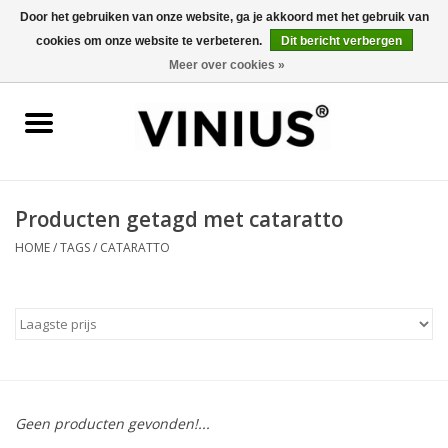
Door het gebruiken van onze website, ga je akkoord met het gebruik van
cookies om onze website te verbeteren.
Dit bericht verbergen
0 Artikelen - €0,00
Meer over cookies »
Home
Wijn per land
Wijn per kleur/soort
Producten getagd met cataratto
HOME
/
TAGS
/
CATARATTO
Geschenken
Wijnproeverij
Over Vinius
Geen producten gevonden!...
Wijnhuizen