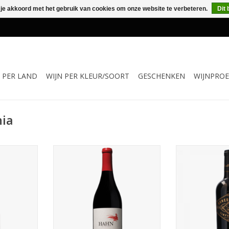
 je akkoord met het gebruik van cookies om onze website te verbeteren.
Dit 
N PER LAND
WIJN PER KLEUR/SOORT
GESCHENKEN
WIJNPROE
nia
 Old Soul
Rode wijn van de grenache, syrah
Deze krachtige 
 volle body
en mourvèdre druif uit Central
van oude wijn
vettige in
Coast, California, USA
duidelijke impr
 tonen van
bessen en prui
TOEVOEGEN AAN WINKELWAGEN
, appel en
warm, vol e
duidelijke 
houtopvoedi
NKELWAGEN
block