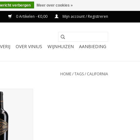
bericht verbergen
Meer over cookies »
0 Artikelen - €0,00
Mijn account / Registreren
VERIJ
OVER VINIUS
WIJNHUIZEN
AANBIEDING
HOME
/
TAGS
/
CALIFORNIA
wijn, afkomstige
stokken, heeft
essies van zwarte
men. De smaak is
n intens met
tonen van de
ng. Een ware
buster!