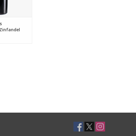
N WINKELWAGEN
s
Zinfandel