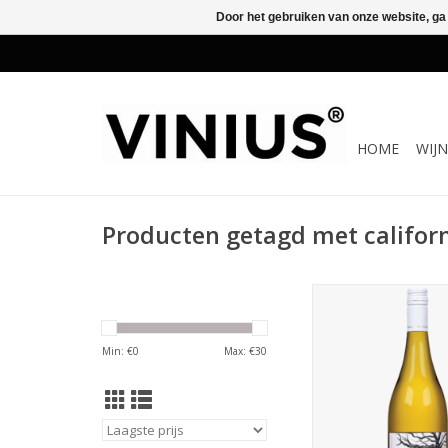
Door het gebruiken van onze website, ga
HOME
WIJ
Producten getagd met califor
Deze houtgelagerde
chardonnay heeft een
met het kenmerkende 
Min: €
0
Max: €
30
de smaak. Je proeft
vanille, eiken, peer
abrikoos.
TOEVOEGEN AAN WI