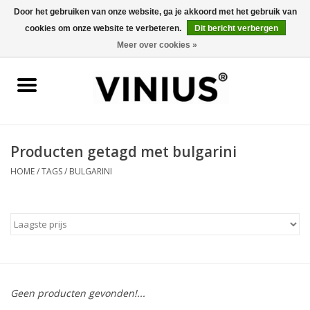
Door het gebruiken van onze website, ga je akkoord met het gebruik van
cookies om onze website te verbeteren.
Dit bericht verbergen
0 Artikelen - €0,00
Meer over cookies »
Home
Wijn per land
Wijn per kleur/soort
Producten getagd met bulgarini
HOME
/
TAGS
/
BULGARINI
Geschenken
Wijnproeverij
Over Vinius
Geen producten gevonden!...
Wijnhuizen