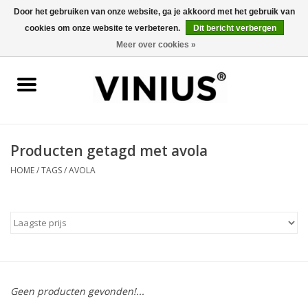
Door het gebruiken van onze website, ga je akkoord met het gebruik van
cookies om onze website te verbeteren.
Dit bericht verbergen
0 Artikelen - €0,00
Meer over cookies »
Home
Wijn per land
Wijn per kleur/soort
Producten getagd met avola
HOME
/
TAGS
/
AVOLA
Geschenken
Wijnproeverij
Over Vinius
Geen producten gevonden!...
Wijnhuizen