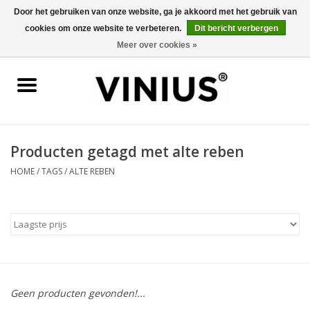
Door het gebruiken van onze website, ga je akkoord met het gebruik van
cookies om onze website te verbeteren.
Dit bericht verbergen
0 Artikelen - €0,00
Meer over cookies »
Home
Wijn per land
Wijn per kleur/soort
Producten getagd met alte reben
HOME
/
TAGS
/
ALTE REBEN
Geschenken
Wijnproeverij
Over Vinius
Geen producten gevonden!...
Wijnhuizen