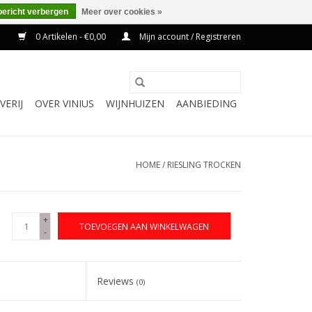
bericht verbergen
Meer over cookies »
0 Artikelen - €0,00
Mijn account / Registreren
VERIJ
OVER VINIUS
WIJNHUIZEN
AANBIEDING
HOME
/
RIESLING TROCKEN
+
TOEVOEGEN AAN WINKELWAGEN
-
Reviews
(0)