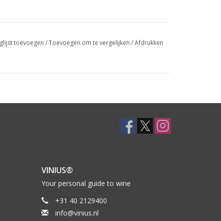
glijst toevoegen
/
Toevoegen om te vergelijken
/
Afdrukken
VINIUS®
Your personal guide to wine
+31 40 2129400
info@vinius.nl