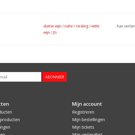
duitse wijn
/
nahe
/
riesling
/
witte
Aan verlan
wijn
/
JG
ABONNEER
cten
Mijn account
ducten
Registreren
producten
Mijn bestellingen
ingen
Mijn tickets
zen
Mijn verlanglijst