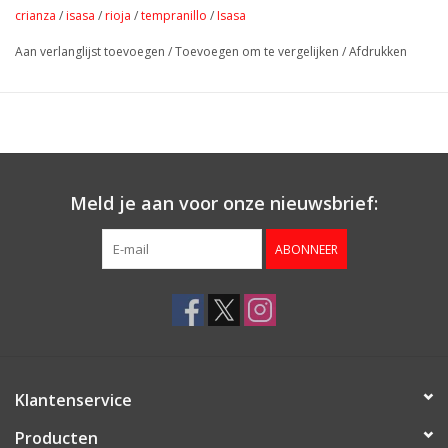
stress zal de groei van de wijnstok vertragen en de rijping en de
crianza
/
isasa
/
rioja
/
tempranillo
/
Isasa
reserve van elementen in de bessen bevorderen.
Aan verlanglijst toevoegen
/
Toevoegen om te vergelijken
/
Afdrukken
Crianza, dat betekent vrij vertaald: met een beetje hout. De wijn
van tempranillodruiven heeft een tijdje doorgebracht in houten
vaten. Geen ouwe houtwijn, maar een fijn samengaan van het
fruit en de cacao- en koffiegeuren in de neus.
Heerlijk bij tapas of een stukje gebraden vlees. Ook heerlijk op
zichzelf
Meld je aan voor onze nieuwsbrief:
ABONNEER
Klantenservice
Producten