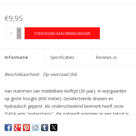
€9,95
+
TOEVOEGEN AAN WINKELWAGEN
-
Informatie
Specificaties
Reviews
(0)
Beschikbaarheid:
Op voorraad
(54)
Van stammen van middelbare leeftijd (30 jaar). In wijngaarden
op grote hoogte (600 meter). Geselecteerde druiven en
hydraulisch geperst. Als onderscheidend kenmerk heeft onze
ISASA-wijn "waterstress", die optreedt wanneer er een tekort is
aan de watertoevoer naar de wijnstok. Een matig watertekort is
een essentiële factor voor een goede rijping van druiven. Deze