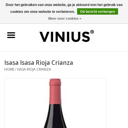
Door het gebruiken van onze website, ga je akkoord met het gebruik van
cookies om onze website te verbeteren.
Dit bericht verbergen
0 Artikelen - €0,00
Meer over cookies »
Home
Wijn per land
Wijn per kleur/soort
Isasa Isasa Rioja Crianza
HOME
/
ISASA RIOJA CRIANZA
Geschenken
Wijnproeverij
Over Vinius
Wijnhuizen