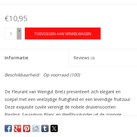
€10,95
+
TOEVOEGEN AAN WINKELWAGEN
-
Informatie
Reviews
(0)
Beschikbaarheid:
Op voorraad
(100)
De Fleurant van Weingut Bretz presenteert zich elegant en
soepel met een veelzijdige fruitigheid en een levendige fruitzuur.
Deze exquisite cuvée verenigt de nobele druivensoorten
Riesling, Sauvignon Blanc en Weißburgunder uit de zonnige
wijnstreek Rheinhessen. Geniet van deze witte wijn perfect bij
gebraden forel met gember-peer of spaghetti met yoghurt-