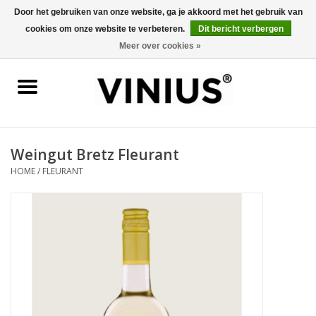
Door het gebruiken van onze website, ga je akkoord met het gebruik van
cookies om onze website te verbeteren.
Dit bericht verbergen
0 Artikelen - €0,00
Meer over cookies »
Home
Wijn per land
Wijn per kleur/soort
Weingut Bretz Fleurant
HOME
/
FLEURANT
Geschenken
Wijnproeverij
Over Vinius
Wijnhuizen