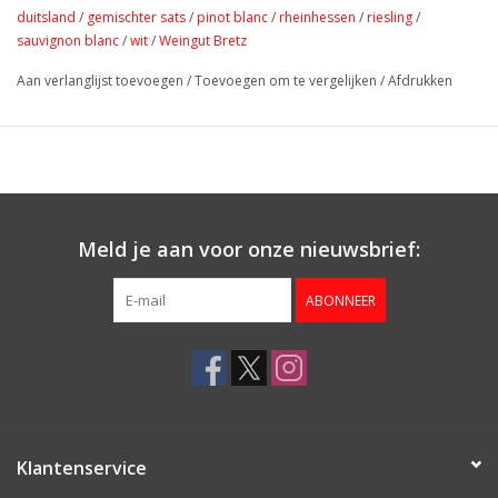
munt-pesto of bij de asperges. Ook heerlijk bij Aziatische
duitsland
/
gemischter sats
/
pinot blanc
/
rheinhessen
/
riesling
/
gerechten en geitenkazen
sauvignon blanc
/
wit
/
Weingut Bretz
Aan verlanglijst toevoegen
/
Toevoegen om te vergelijken
/
Afdrukken
Meld je aan voor onze nieuwsbrief:
ABONNEER
Klantenservice