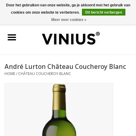
Door het gebruiken van onze website, ga je akkoord met het gebruik van
cookies om onze website te verbeteren.
Dit bericht verbergen
0 Artikelen - €0,00
Meer over cookies »
Home
Wijn per land
Wijn per kleur/soort
André Lurton Château Coucheroy Blanc
HOME
/
CHÂTEAU COUCHEROY BLANC
Geschenken
Wijnproeverij
Over Vinius
Wijnhuizen