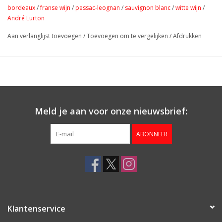
bordeaux
/
franse wijn
/
pessac-leognan
/
sauvignon blanc
/
witte wijn
/
André Lurton
Aan verlanglijst toevoegen
/
Toevoegen om te vergelijken
/
Afdrukken
Meld je aan voor onze nieuwsbrief:
ABONNEER
Klantenservice