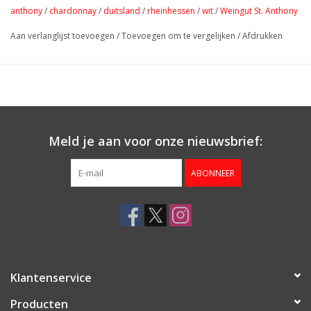
anthony
/
chardonnay
/
duitsland
/
rheinhessen
/
wit
/
Weingut St. Anthony
Aan verlanglijst toevoegen
/
Toevoegen om te vergelijken
/
Afdrukken
Meld je aan voor onze nieuwsbrief:
ABONNEER
Klantenservice
Producten