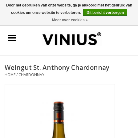
Door het gebruiken van onze website, ga je akkoord met het gebruik van
cookies om onze website te verbeteren.
Dit bericht verbergen
0 Artikelen - €0,00
Meer over cookies »
Home
Wijn per land
Wijn per kleur/soort
Weingut St. Anthony Chardonnay
HOME
/
CHARDONNAY
Geschenken
Wijnproeverij
Over Vinius
Wijnhuizen