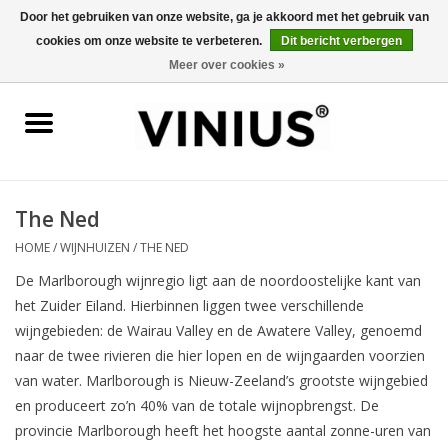
Door het gebruiken van onze website, ga je akkoord met het gebruik van
cookies om onze website te verbeteren.
Dit bericht verbergen
0 Artikelen - €0,00
Meer over cookies »
Home
Wijn per land
Wijn per kleur/soort
The Ned
HOME
/
WIJNHUIZEN
/
THE NED
Geschenken
De Marlborough wijnregio ligt aan de noordoostelijke kant van
het Zuider Eiland. Hierbinnen liggen twee verschillende
Wijnproeverij
wijngebieden: de Wairau Valley en de Awatere Valley, genoemd
naar de twee rivieren die hier lopen en de wijngaarden voorzien
Over Vinius
van water. Marlborough is Nieuw-Zeeland’s grootste wijngebied
en produceert zo’n 40% van de totale wijnopbrengst. De
provincie Marlborough heeft het hoogste aantal zonne-uren van
Wijnhuizen